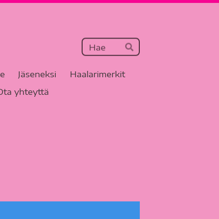
Haku
Hae
le
Jäseneksi
Haalarimerkit
Ota yhteyttä