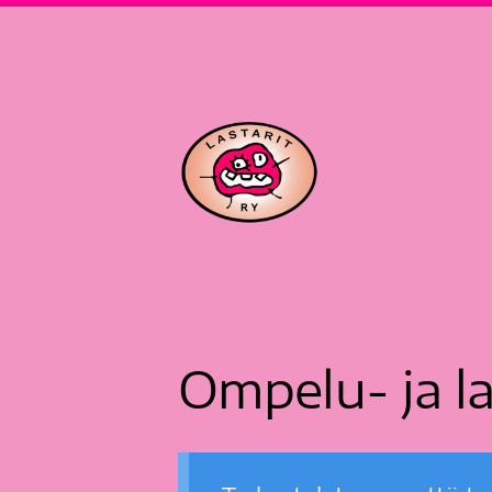
Siirry
sivun
sisältöön
Lastarit ry
Ompelu- ja la