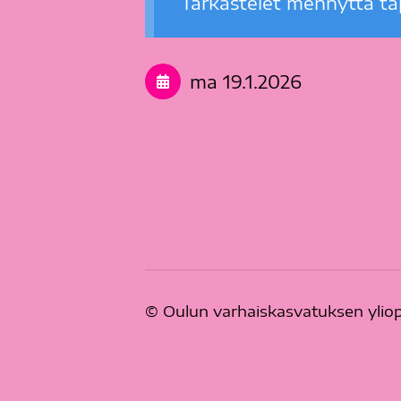
Tarkastelet mennyttä t
ma 19.1.2026
©
Oulun varhaiskasvatuksen yliop