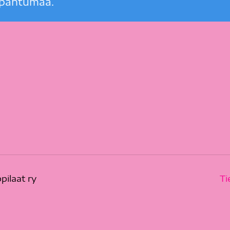
apahtumaa.
pilaat ry
Ti