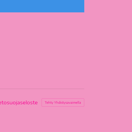
etosuojaseloste
Tehty Yhdistysavaimella