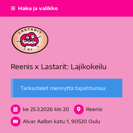
Siirry
Haku ja valikko
sivun
sisältöön
Lastarit ry
Reenis x Lastarit: Lajikokeilu
Tarkastelet mennyttä tapahtumaa.
ke 25.3.2026
klo 20
Reenis
Alvar Aallon katu 1, 90520 Oulu