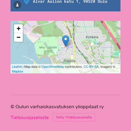
+
−
Leaflet
| Map data ©
OpenStreetMap
contributors,
CC-BY-SA
, Imagery ©
Mapbox
©
Oulun varhaiskasvatuksen ylioppilaat ry
Tietosuojaseloste
Tehty Yhdistysavaimella